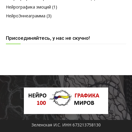
Нейрографика эмоций
(1)
НейроЭннеаграмма
(3)
Присоединяйтесь, у нас не скучно!
Зеленская И.С. ИНН 673213758130