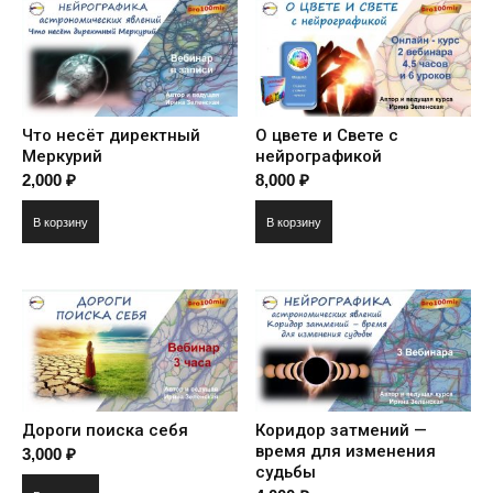
Что несёт директный
О цвете и Свете с
Меркурий
нейрографикой
2,000
₽
8,000
₽
В корзину
В корзину
Дороги поиска себя
Коридор затмений —
время для изменения
3,000
₽
судьбы