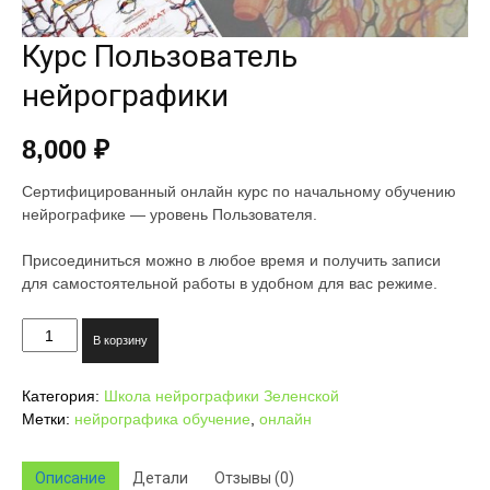
Курс Пользователь
нейрографики
8,000
₽
Сертифицированный онлайн курс по начальному обучению
нейрографике — уровень Пользователя.
Присоединиться можно в любое время и получить записи
для самостоятельной работы в удобном для вас режиме.
Количество
В корзину
товара
Курс
Категория:
Школа нейрографики Зеленской
Пользователь
Метки:
нейрографика обучение
,
онлайн
нейрографики
Описание
Детали
Отзывы (0)