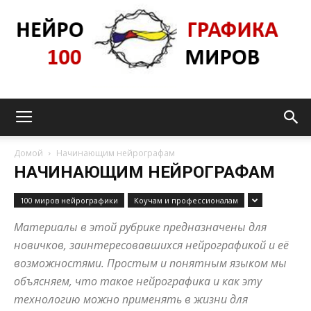
Нейрографика_pro100mir
Домой
Начинающим нейрографам
НАЧИНАЮЩИМ НЕЙРОГРАФАМ
100 миров нейрографики
Коучам и профессионалам
Материалы в этой рубрике предназначены для
новичков, заинтересовавшихся нейрографикой и её
возможностями. Простым и понятным языком мы
объясняем, что такое нейрографика и как эту
технологию можно применять в жизни для