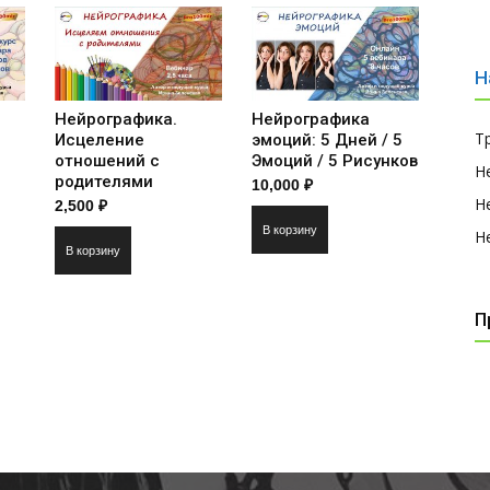
Н
Нейрографика.
Нейрографика
Т
Исцеление
эмоций: 5 Дней / 5
отношений с
Эмоций / 5 Рисунков
Н
родителями
10,000
₽
Н
2,500
₽
В корзину
Н
В корзину
П