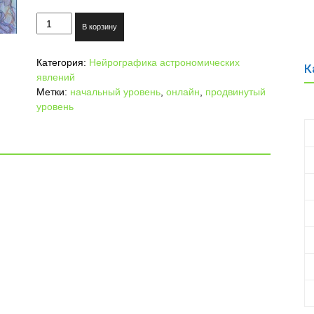
Количество
В корзину
товара
Врата
Категория:
Нейрографика астрономических
Льва,
К
явлений
08.08.2018
Метки:
начальный уровень
,
онлайн
,
продвинутый
уровень