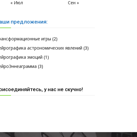
« Июл
Сен »
аши предложения:
рансформационные игры
(2)
ейрографика астрономических явлений
(3)
ейрографика эмоций
(1)
ейроЭннеаграмма
(3)
рисоединяйтесь, у нас не скучно!