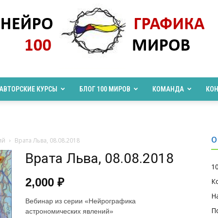
АВТОРСКИЕ КУРСЫ
БЛОГ 100 МИРОВ
КОМАНДА
КО
Нейрографика_pro100mir
О
ий
Врата Льва, 08.08.2018
Врата Льва, 08.08.2018
1
2,000
₽
К
Н
Вебинар из серии «Нейрографика
П
астрономических явлений»