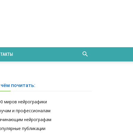
НТАКТЫ
 чём почитать:
00 миров нейрографики
оучам и профессионалам
ачинающим нейрографам
опулярные публикации