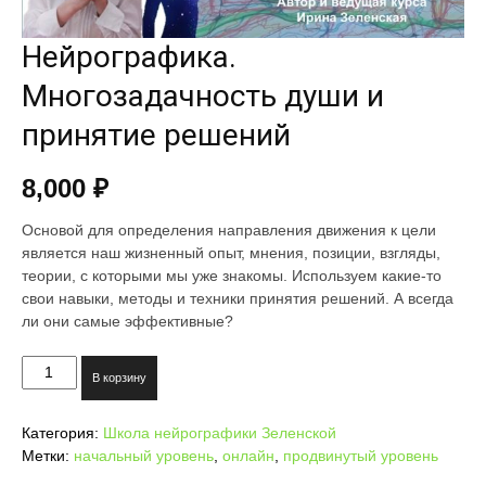
Нейрографика.
Многозадачность души и
принятие решений
8,000
₽
Основой для определения направления движения к цели
является наш жизненный опыт, мнения, позиции, взгляды,
теории, с которыми мы уже знакомы. Используем какие-то
свои навыки, методы и техники принятия решений. А всегда
ли они самые эффективные?
Количество
В корзину
товара
Нейрографика.
Категория:
Школа нейрографики Зеленской
Многозадачность
Метки:
начальный уровень
,
онлайн
,
продвинутый уровень
души
и