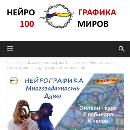
Нейрографика_pro100mir
Главная
Школа нейрографики Зеленской
Нейрографика.
Многозадачность души и принятие решений