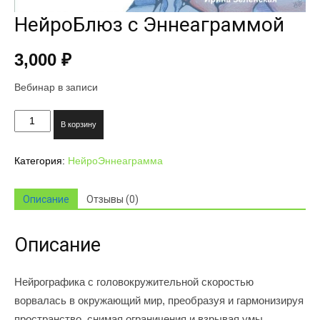
НейроБлюз с Эннеаграммой
3,000
₽
Вебинар в записи
Количество
В корзину
товара
НейроБлюз
Категория:
НейроЭннеаграмма
с
Эннеаграммой
Описание
Отзывы (0)
Описание
Нейрографика с головокружительной скоростью
ворвалась в окружающий мир, преобразуя и гармонизируя
пространство, снимая ограничения и взрывая умы