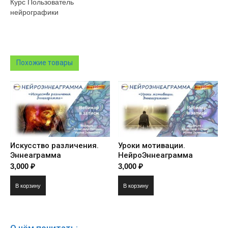
Курс Пользователь
нейрографики
Похожие товары
Искусство различения.
Уроки мотивации.
Эннеаграмма
НейроЭннеаграмма
3,000
₽
3,000
₽
В корзину
В корзину
О чём почитать: