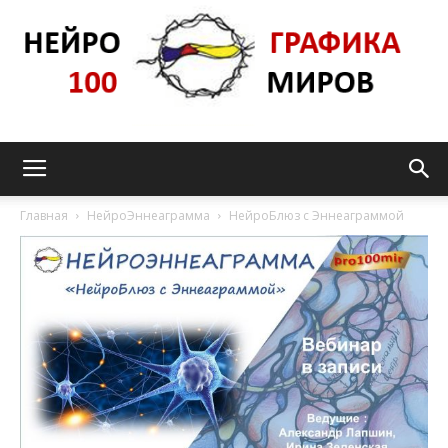
Нейрографика_pro100mir
Главная
НейроЭннеаграмма
НейроБлюз с Эннеаграммой