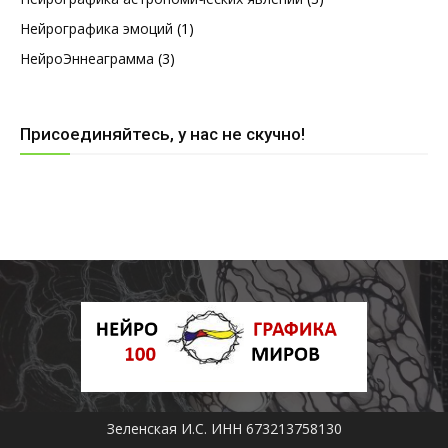
Нейрографика эмоций
(1)
НейроЭннеаграмма
(3)
Присоединяйтесь, у нас не скучно!
Зеленская И.С. ИНН 673213758130