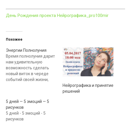
День Рождения проекта Нейрографика_pro100mir
Похожее
Энергии Полнолуния
Время полнолуния дарит
нам удивительную
возможность сделать
новый виток в череде
событий своей жизни,
заложить фундамент для
Нейрографика и принятие
начала нового проекта,
решений
или новых отношений,
5 дней — 5 эмоций — 5
укрепить уже созданные
рисунков
позиции. Полнолуние
5 дней - 5 эмоций - 5
начнётся в 15:37 по
рисунков
Москве. Это второе
полнолуние в этом