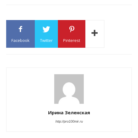
месяце. Очень хорошо
использовать это время
для прорисовки планов
на ближайшее будущее,…
Facebook
Twitter
Pinterest
Ирина Зеленская
http://pro100mir.ru